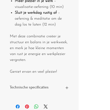
Meer plezier in je werk
–
visualisatie-oefening (10 min)
Sluit je werkdag rustig af
–
oefening & meditatie om de
dag los te laten (12 min)
Met deze combinatie creëer je
structuur en balans in je werkweek,
en merk je hoe kleine momenten
van rust je energie en werkplezier
vergroten.
Geniet ervan en veel plezier!
Technische specificaties
Dit zijn mp3 bestanden die je kunt
downloaden, zodat je deze kunt
beluisteren op je eigen toestel.