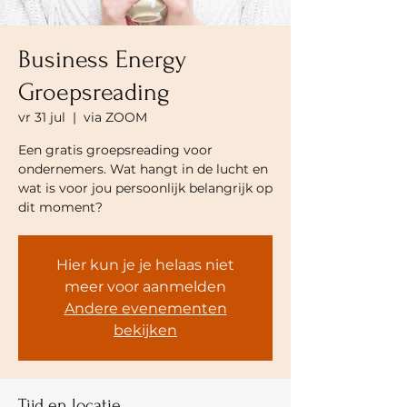
Business Energy
Groepsreading
vr 31 jul
  |  
via ZOOM
Een gratis groepsreading voor
ondernemers. Wat hangt in de lucht en
wat is voor jou persoonlijk belangrijk op
dit moment?
Hier kun je je helaas niet
meer voor aanmelden
Andere evenementen
bekijken
Tijd en locatie